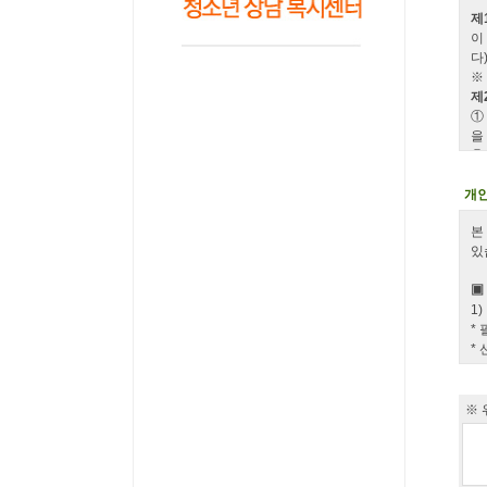
제
이
다
※
제
①
을
②
③
으
개
④
본
제
있
①
호
▣
(
1
②
*
할
*
③
*
방
2
④
*
※ 
까
*
다
-
개
-
⑤
-